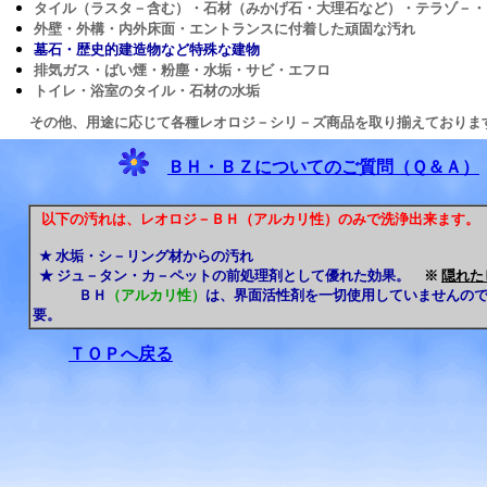
タイル（ラスタ－含む）・石材（みかげ石・大理石など）・テラゾ－・
外壁・外構・内外床面・エントランスに付着した頑固な汚れ
墓石・歴史的建造物など特殊な建物
排気ガス・ばい煙・粉塵・水垢・サビ・エフロ
トイレ・浴室のタイル・石材の水垢
その他、用途に応じて各種レオロジ－シリ－ズ商品を取り揃えておりま
ＢＨ・ＢＺについてのご質問（Ｑ＆Ａ）
以下の汚れは、レオロジ－ＢＨ（アルカリ性）のみで洗浄出来ます。
★
水垢・シ－リング材からの汚れ
★
ジュ－タン・カ－ペットの前処理剤として優れた効果。
※
隠れた
ＢＨ
（
アルカリ性
）
は、
界面活性剤を一切使用していませんの
要。
ＴＯＰへ戻る