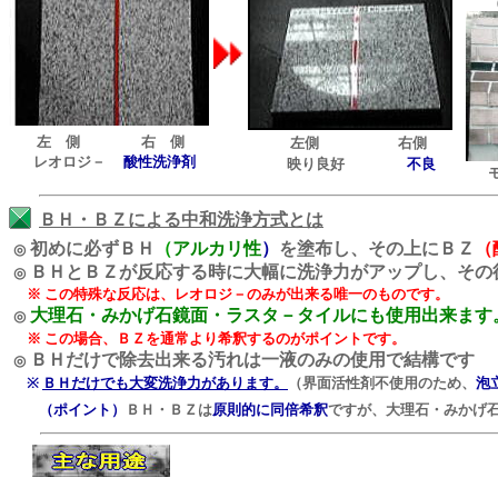
（
左 側 右 側
左側 右側
レオロジ－
酸性洗浄剤
映り良好
不良
モ
ＢＨ・ＢＺによる中和洗浄方式とは
初めに必ずＢＨ
（
アルカリ性
）
を塗布し、その上にＢＺ
（
◎
ＢＨと
ＢＺ
が
反応する時に大幅に洗浄力がアップ
し、その
◎
※ この特殊な反応は、レオロジ－のみが出来る唯一のものです。
大理石・みかげ石鏡面・ラスタ－タイルにも使用出来ます
◎
※ この場合、ＢＺを通常より希釈するのがポイントです。
ＢＨだけで除去出来る汚れは一液のみの使用で結構です
◎
※
ＢＨだけでも大変洗浄力があります。
（界面活性剤不使用のため、
泡
（ポイント）
ＢＨ・ＢＺは
原則的に同倍希釈
ですが、大理石・みかげ