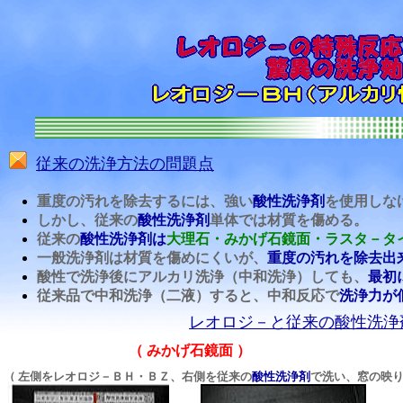
従来の洗浄方法の問題点
重度の汚れを除去するには、強い
酸性洗浄剤
を使用しな
しかし、従来の
酸性洗浄剤
単体では材質を傷める。
従来の
酸性洗浄剤は
大理石・みかげ石鏡面・ラスタ－タ
一般洗浄剤は材質を傷めにくいが、
重度の汚れを除去出
酸性で洗浄後にアルカリ洗浄（中和洗浄）しても、
最初
従来品で中和洗浄（二液）すると、中和反応で
洗浄力が
レオロジ－と従来の酸性洗浄
（ みかげ石鏡面 ）
（ 左側をレオロジ－ＢＨ・ＢＺ、右側を従来の
酸性洗浄剤
で洗い、窓の映り