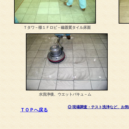
Ｔタワ－様１Ｆロビ－磁器質タイル床面
水洗浄後、ウエットバキュ－ム
◎ 現場調査・テスト洗浄など、お
ＴＯＰへ戻る