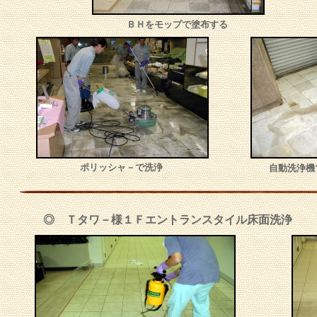
ＢＨをモップで塗布する
ポリッシャ－で洗浄
自動洗浄機
◎ Ｔタワ－様１Ｆエントランスタイル床面洗浄