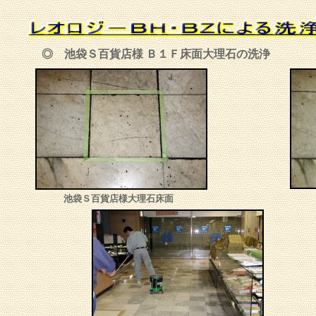
◎ 池袋Ｓ百貨店様 Ｂ１Ｆ床面大理石の洗浄
池袋Ｓ百貨店様大理石床面